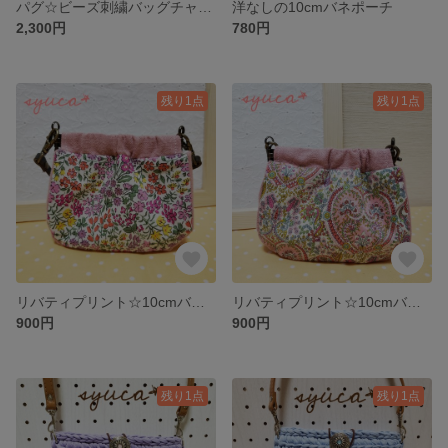
パグ☆ビーズ刺繍バッグチャーム
洋なしの10cmバネポーチ
2,300円
780円
残り1点
残り1点
リバティプリント☆10cmバネポーチ
リバティプリント☆10cmバネポーチ(Kitty Grace)
900円
900円
残り1点
残り1点