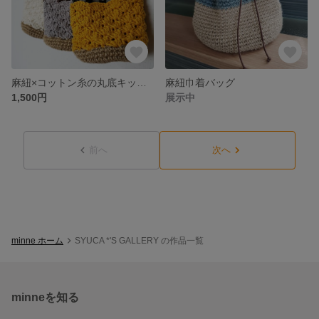
麻紐×コットン糸の丸底キッズポシェット
麻紐巾着バッグ
1,500円
展示中
前へ
次へ
minne ホーム
SYUCA *'S GALLERY の作品一覧
minneを知る