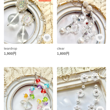
teardrop
clear
1,900円
1,800円