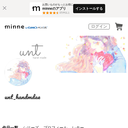
お買いものがもっとお得に
minneのアプリ
インストールする
3
万件以上
ログイン
unt_handmdae
作品一覧
シリーズ
プロフィール
レター