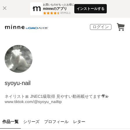
お買いものがもっとお得に
minneのアプリ
インストールする
3
万件以上
ログイン
syoyu-nail
ネイリスト🎀 JNEC1級取得 見やすい動画載せてます🎥💫
www.tiktok.com/@syoyu_nailtip
作品一覧
シリーズ
プロフィール
レター