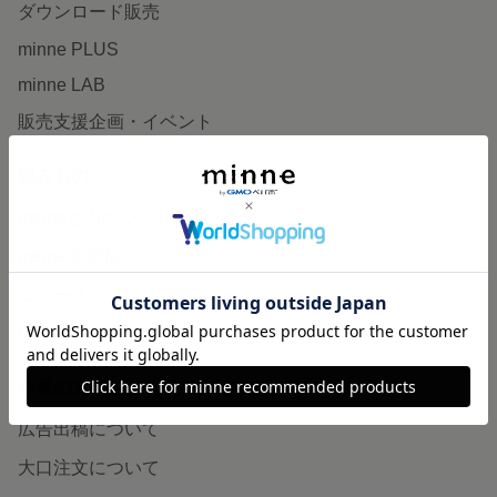
ダウンロード販売
minne PLUS
minne LAB
販売支援企画・イベント
読みもの
minneとものづくりと
minne学習帖
ニュース
minneの本
企業の方へ
広告出稿について
大口注文について