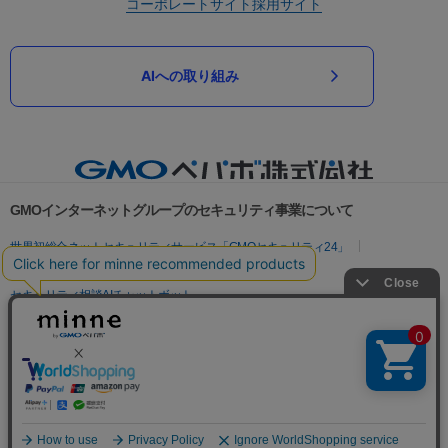
コーポレートサイト
採用サイト
AIへの取り組み
GMOインターネットグループのセキュリティ事業について
世界初総合ネットセキュリティサービス「GMOセキュリティ24」
パスワード漏洩診断
Webサイトリスク診断
セキュリティ相談AIチャットボット
実在証明・盗聴対策
サイバー攻撃対策（GMOサイバーセキュリティ byイエラエ）
サイバー攻撃対策（GMO Flatt Security）
なりすまし対策
セキュリティ事業の軌跡