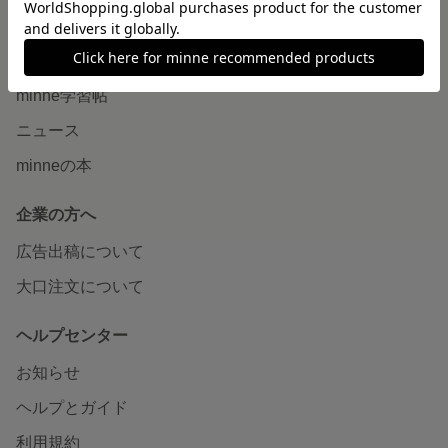
読みもの
minneとものづくりと
minne学習帖
ニュース
minneの本
企業の方へ
広告出稿について
大口注文について
ヘルプセンター
お知らせ
ヘルプとガイド
利用規約