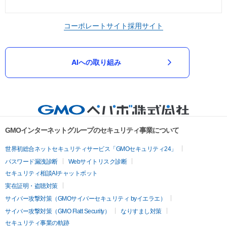
コーポレートサイト
採用サイト
AIへの取り組み
GMOインターネットグループのセキュリティ事業について
世界初総合ネットセキュリティサービス「GMOセキュリティ24」
パスワード漏洩診断
Webサイトリスク診断
セキュリティ相談AIチャットボット
実在証明・盗聴対策
サイバー攻撃対策（GMOサイバーセキュリティ byイエラエ）
サイバー攻撃対策（GMO Flatt Security）
なりすまし対策
セキュリティ事業の軌跡