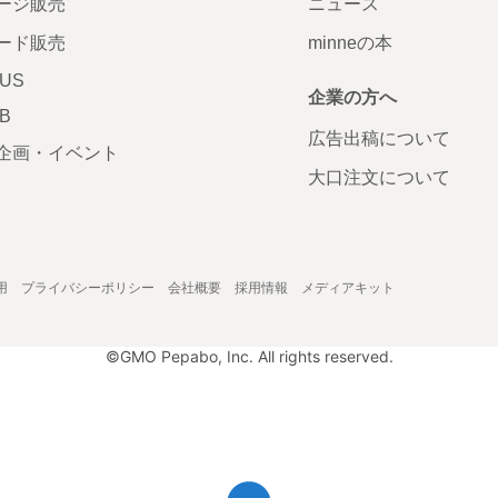
ージ販売
ニュース
ード販売
minneの本
LUS
企業の方へ
AB
広告出稿について
企画・イベント
大口注文について
用
プライバシーポリシー
会社概要
採用情報
メディアキット
©GMO Pepabo, Inc. All rights reserved.