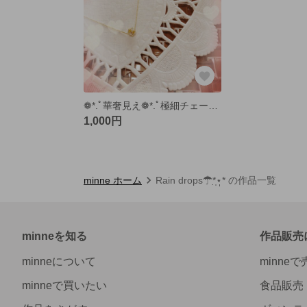
❁*.ﾟ華奢見え❁*.ﾟ極細チェーンネックレス
1,000円
minne ホーム
Rain drops☂︎*̣̩⋆̩* の作品一覧
minneを知る
作品販売
minneについて
minne
minneで買いたい
食品販売