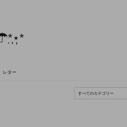
*̣̩⋆̩*
レター