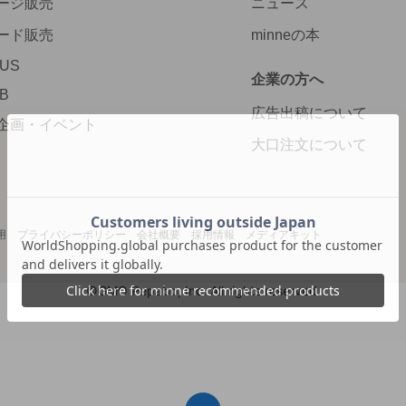
ージ販売
ニュース
ード販売
minneの本
LUS
企業の方へ
AB
広告出稿について
企画・イベント
大口注文について
用
プライバシーポリシー
会社概要
採用情報
メディアキット
©GMO Pepabo, Inc. All rights reserved.