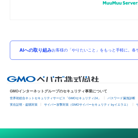
AIへの取り組み
お客様の「やりたいこと」をもっと手軽に。各サ
GMOインターネットグループのセキュリティ事業について
世界初総合ネットセキュリティサービス「GMOセキュリティ24」
パスワード漏洩診断
実在証明・盗聴対策
サイバー攻撃対策（GMOサイバーセキュリティ byイエラエ）