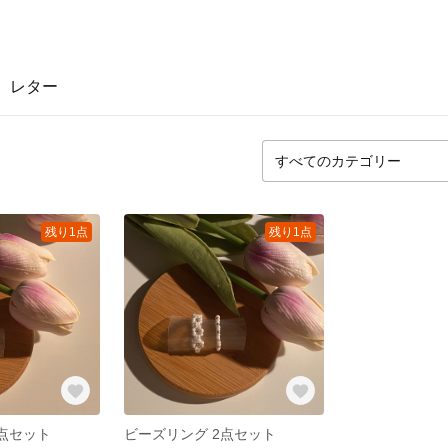
レター
残り1点
残り1点
2点セット
ビーズリング 2点セット