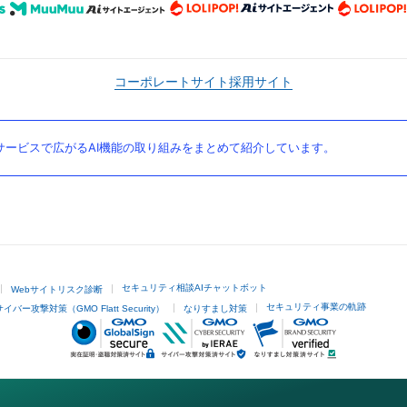
コーポレートサイト
採用サイト
ービスで広がるAI機能の取り組みをまとめて紹介しています。
セキュリティ相談AIチャットボット
Webサイトリスク診断
セキュリティ事業の軌跡
サイバー攻撃対策（GMO Flatt Security）
なりすまし対策