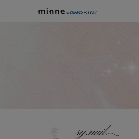
sy.nail𓂃