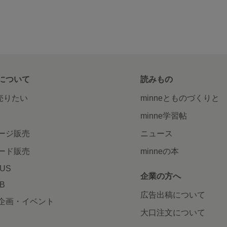
について
読みもの
で売りたい
minneとものづくりと
minne学習帖
ージ販売
ニュース
ード販売
minneの本
LUS
企業の方へ
AB
広告出稿について
企画・イベント
大口注文について