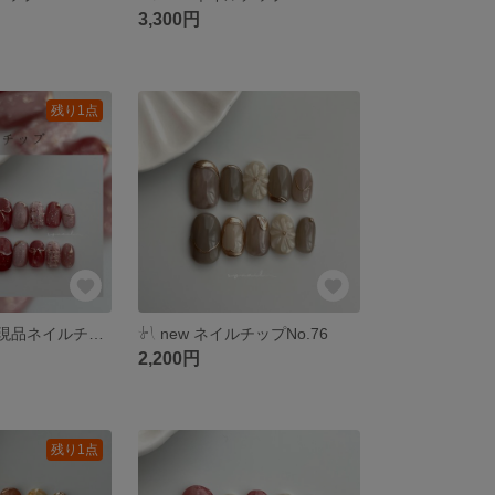
3,300円
残り1点
\翌日発送可能/ 現品ネイルチップ
𓍯 ‬new ネイルチップNo.76
2,200円
残り1点