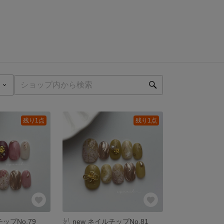
残り1点
残り1点
チップNo.79
𓍯 ‬new ネイルチップNo.81