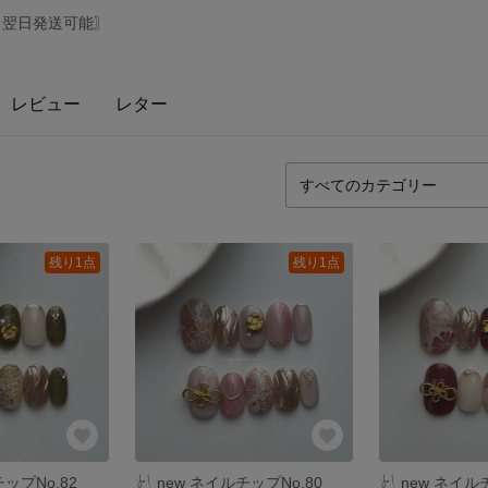
状況:〖翌日発送可能〗
レビュー
レター
残り1点
残り1点
チップNo.82
𓍯 ‬new ネイルチップNo.80
𓍯 ‬new ネイル