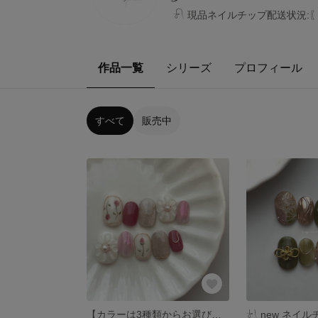
︎︎︎︎‎‪𓍯 ‬現品ネイルチップ配送
作品一覧
シリーズ
プロフィール
すべて
販売中
【カラーは3種類からお選びいただけます】ネイルチップNo.83
𓍯 ‬new ネイル