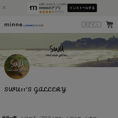
お買いものがもっとお得に
minneのアプリ
インストールする
3
万件以上
ログイン
SWU11'S GALLERY
作品一覧
シリーズ
プロフィール
レビュー
レター