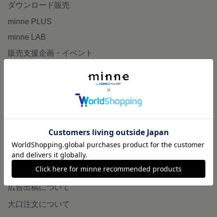
ダウンロード販売
minne PLUS
minne LAB
販売支援企画・イベント
読みもの
minneとものづくりと
minne学習帖
ニュース
minneの本
企業の方へ
広告出稿について
大口注文について