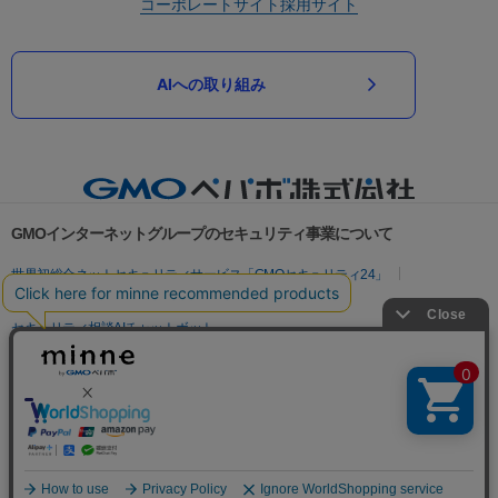
コーポレートサイト
採用サイト
AIへの取り組み
GMOインターネットグループのセキュリティ事業について
世界初総合ネットセキュリティサービス「GMOセキュリティ24」
パスワード漏洩診断
Webサイトリスク診断
セキュリティ相談AIチャットボット
実在証明・盗聴対策
サイバー攻撃対策（GMOサイバーセキュリティ byイエラエ）
サイバー攻撃対策（GMO Flatt Security）
なりすまし対策
セキュリティ事業の軌跡