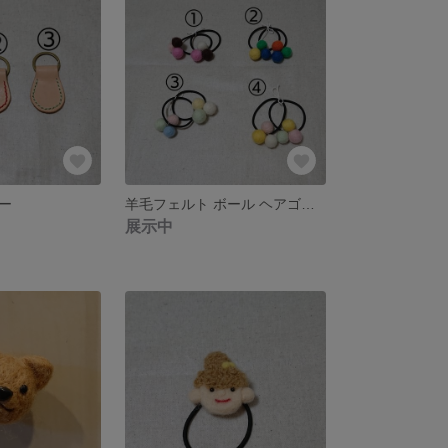
ー
羊毛フェルト ボール ヘアゴム 2個セット Ⅱ
展示中