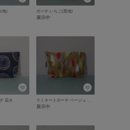
白地)
ポーチ いちご(黒地)
展示中
チ 花火
ラミネートポーチ ベージュ しずく
展示中