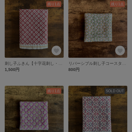
残り1点
残り1点
刺し子ふきん【十字花刺し・赤】
リバーシブル刺し子コースター(緑)
1,500円
800円
残り1点
SOLD OUT