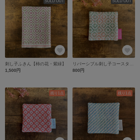
SOLD OUT
SOLD OUT
刺し子ふきん【柿の花・紫緑】
リバーシブル刺し子コースター8
1,500円
800円
残り1点
残り1点