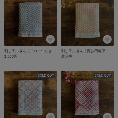
刺し子ふきん【クロスつなぎ・青緑】
刺し子ふきん【毘沙門亀甲・黄色】
1,500円
展示中
SOLD OUT
SOLD OUT