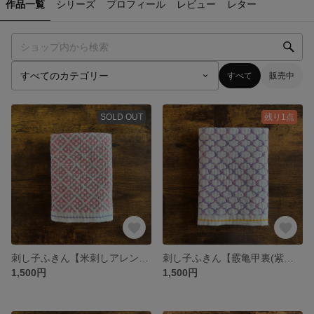
作品一覧
シリーズ
プロフィール
レビュー
レター
すべて
販売中
SOLD OUT
残り1点
刺し子ふきん【米刺しアレンジ・ピンクとグレー】
刺し子ふきん【霰亀甲裏(紫色)】
1,500円
1,500円