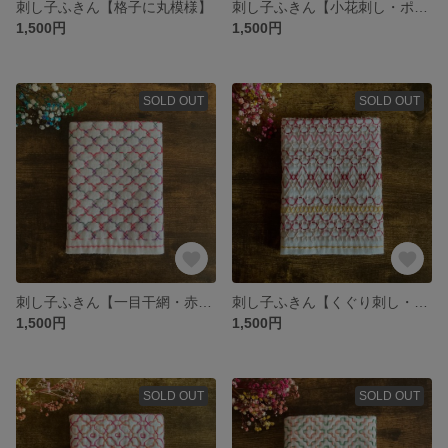
刺し子ふきん【格子に丸模様】
刺し子ふきん【小花刺し・ポインセチア】
1,500円
1,500円
SOLD OUT
SOLD OUT
刺し子ふきん【一目干網・赤紫緑】
刺し子ふきん【くぐり刺し・赤系】
1,500円
1,500円
SOLD OUT
SOLD OUT