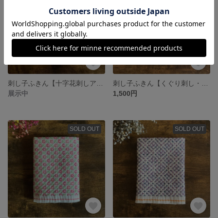
刺し子ふきん【十字花刺しアレンジ・黒】
刺し子ふきん【くぐり刺し・青系】
展示中
1,500円
SOLD OUT
SOLD OUT