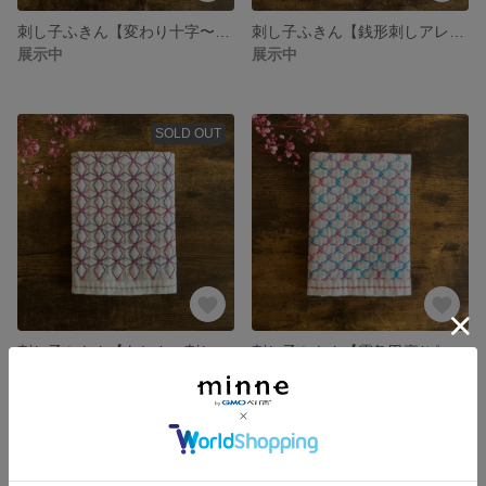
刺し子ふきん【変わり十字〜柿の花・ピンクブラック】
刺し子ふきん【銭形刺しアレンジ・ピンクとオレンジ】
展示中
展示中
SOLD OUT
刺し子ふきん【あじさい刺し・濃ピンク×青】
刺し子ふきん【霰亀甲裏(ピンクと水色)】
1,500円
展示中
SOLD OUT