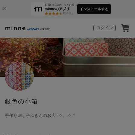
お買いものがもっとお得に
minneのアプリ
インストールする
3
万件以上
ログイン
銀色の小箱
手作り刺し子ふきんのお店°˖✧。.✧˖°