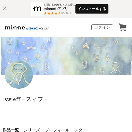
お買いものがもっとお得に
minneのアプリ
インストールする
3
万件以上
ログイン
swieff - スィフ -
作品一覧
シリーズ
プロフィール
レター