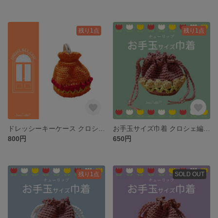
残り1点
残り1点
ドレッシーキーケース クロシェ編み チューリップ かぎ針編み 鍵 キーホルダー ドレス オレンジ ドレスアップ
お手玉サイズ巾着 クロシェ編み チューリップ 小物 巾着バッグ かぎ針編み 小物入れ お菓子 メイク お花 黄色 匂い袋 小袋 小銭入れ イエロー
800円
650円
残り1点
SOLD OUT