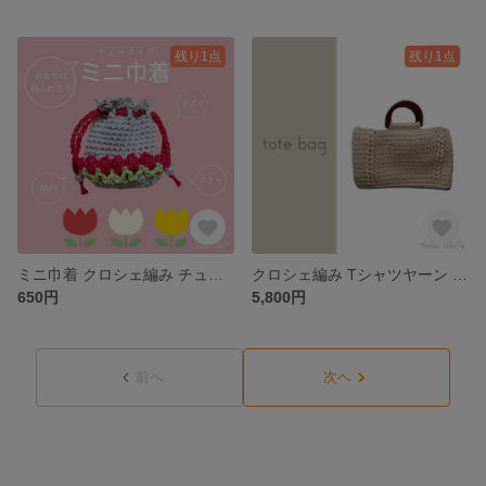
残り1点
残り1点
ミニ巾着 クロシェ編み チューリップ 小物 巾着バッグ かぎ針編み 小物入れ お菓子 メイク 赤 お花 白 匂い袋 小袋 小銭入れ
クロシェ編み Tシャツヤーン ビジネスバッグ パソコンバッグ トートバッグ PC かぎ針編み A4 木製ハンドル 持ち手 ホワイト オフホワイト メンズ
650円
5,800円
前へ
次へ