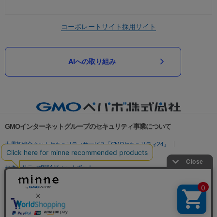
コーポレートサイト
採用サイト
AIへの取り組み
GMOインターネットグループのセキュリティ事業について
世界初総合ネットセキュリティサービス「GMOセキュリティ24」
パスワード漏洩診断
Webサイトリスク診断
セキュリティ相談AIチャットボット
実在証明・盗聴対策
サイバー攻撃対策（GMOサイバーセキュリティ byイエラエ）
サイバー攻撃対策（GMO Flatt Security）
なりすまし対策
セキュリティ事業の軌跡