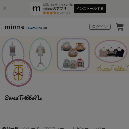
お買いものがもっとお得に
minneのアプリ
インストールする
3
万件以上
ログイン
SweeTribboNs
作品一覧
シリーズ
プロフィール
レビュー
レター