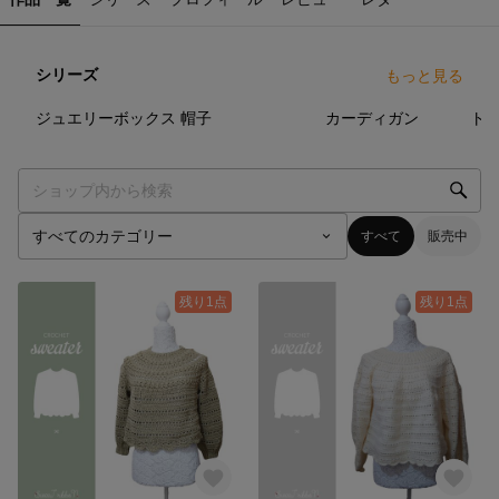
シリーズ
もっと見る
3
点
2
点
1
点
ジュエリーボックス
帽子
カーディガン
ト
すべて
販売中
残り1点
残り1点