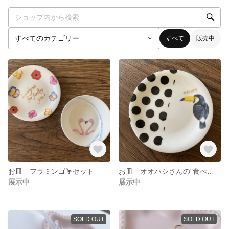
すべて
販売中
お皿 フラミンゴ🦩セット
お皿 オオハシさんの"食べちゃうぞ？"
展示中
展示中
SOLD OUT
SOLD OUT