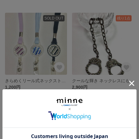
SOLD OUT
残り1点
きらめくリール式ネックストラップ
クールな輝き ネックレスにもなる手錠チェーン
1,200円
2,900円
残り1点
残り1点