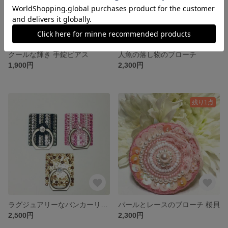
クールな輝き 手錠ピアス
人魚の落し物のブローチ
1,900円
2,300円
残り1点
ラグジュアリーなバンカーリング
パールとレースのブローチ 桜貝
2,500円
2,300円