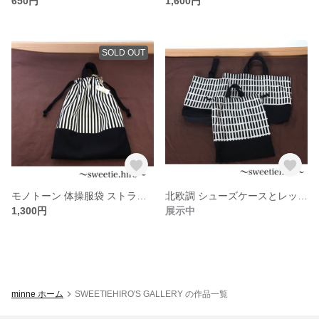
650円
1,600円
SOLD OUT
モノトーン 体操服袋 ストライプ
北欧調 シューズケースとレッスンバッグと体操服袋 ３点セット
1,300円
展示中
minne ホーム
SWEETIEHIRO'S GALLERY の作品一覧