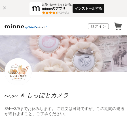
お買いものがもっとお得に
minneのアプリ
インストールする
3
万件以上
ログイン
sugar & しっぽとカメラ
3/4〜3/9までお休みします。 ご注文は可能ですが、この期間の発送
が遅れますこと、ご了承ください。