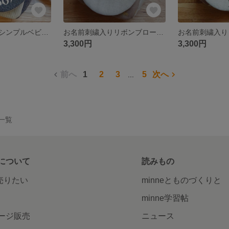
お名前刺繍入りシンプルベビーリュック(ネイビー×生成りストライプ）
お名前刺繍入りリボンブローチ付きベビーリュック（ミモザ）
3,300円
3,300円
前へ
1
2
3
5
次へ
...
品一覧
について
読みもの
で売りたい
minneとものづくりと
minne学習帖
ージ販売
ニュース