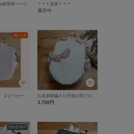
shida様専用ページ
＊＊＊見本＊＊＊
展示中
残り1点
リボンブローチ ヌビベビーリュック
お名前刺繍入り天使の羽ブローチベビーリュック （花柄×レース)
3,700円
SOLD OUT