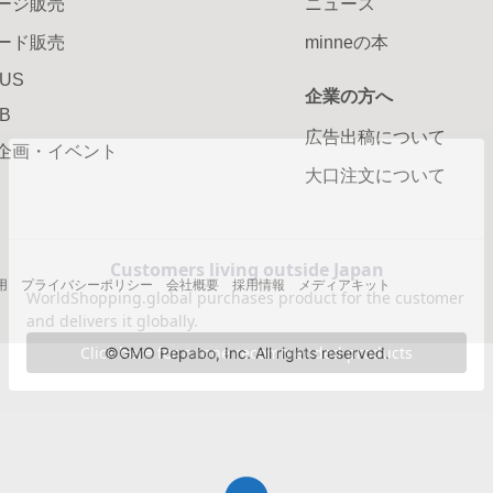
ージ販売
ニュース
ード販売
minneの本
LUS
企業の方へ
AB
広告出稿について
企画・イベント
大口注文について
用
プライバシーポリシー
会社概要
採用情報
メディアキット
©GMO Pepabo, Inc. All rights reserved.