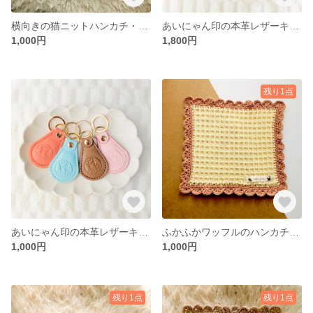
横向きの猫ニットハンカチ・ショコラベース＆ホワイト
あいにゃん印の本革レザーキーケース
1,000円
1,800円
残り1点
あいにゃん印の本革レザーキーリング
ふかふかワッフルのハンカチ・roasted sweet potato(やきいも)
1,000円
1,000円
残り1点
残り1点