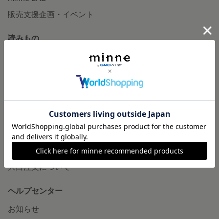
販売支援企画・イベント
読みもの
minneとものづくりと
minne学習帖
ニュース
minneの本
企業の方へ
広告出稿について
大口注文について
ヘルプセンター
お知らせ