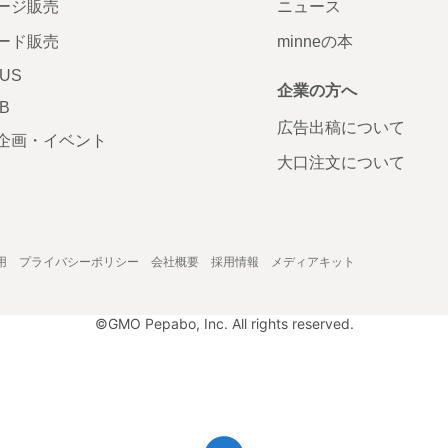
ージ販売
ニュース
ード販売
minneの本
LUS
企業の方へ
AB
広告出稿について
企画・イベント
大口注文について
用
プライバシーポリシー
会社概要
採用情報
メディアキット
©GMO Pepabo, Inc. All rights reserved.