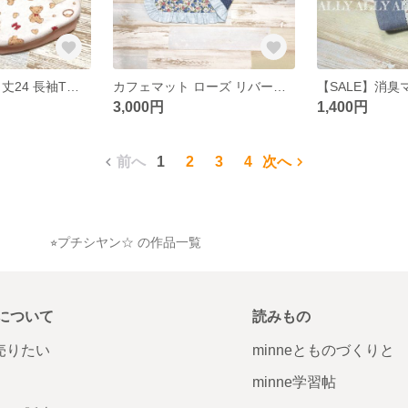
【完成品】W34 丈24 長袖Tシャツ レッド
カフェマット ローズ リバーシブル
3,000円
1,400円
前へ
1
2
3
4
次へ
屋さん ⭐︎プチシヤン☆ の作品一覧
について
読みもの
で売りたい
minneとものづくりと
minne学習帖