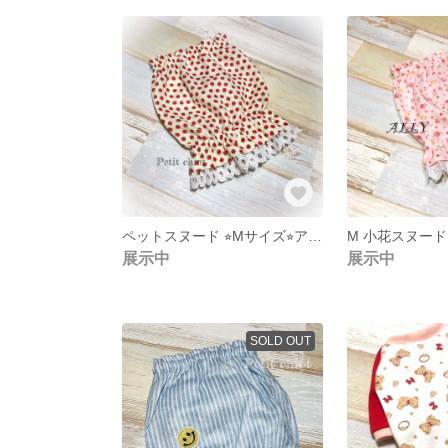
ペットスヌード ⭐︎Mサイズ⭐︎アイボリー×いちご
M 小花スヌード
展示中
展示中
SOLD OUT