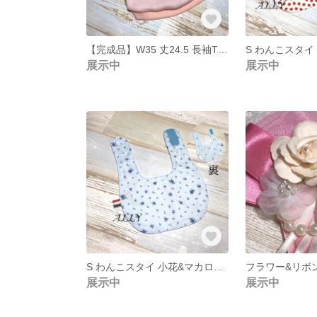
【完成品】W35 丈24.5 長袖Tシャツ ピンク
展示中
展示中
S わんこスタイ 小花&マカロン柄 リバーシブル
展示中
展示中