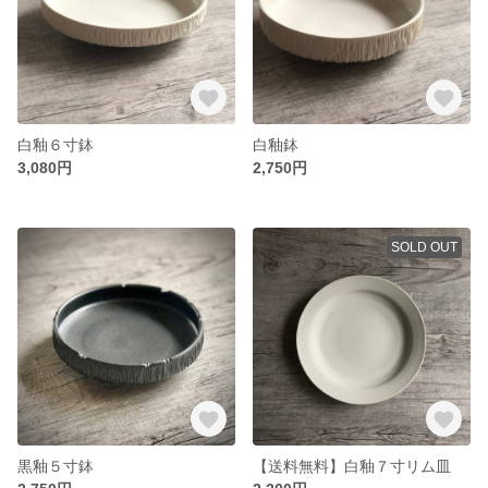
白釉６寸鉢
白釉鉢
3,080円
2,750円
SOLD OUT
黒釉５寸鉢
【送料無料】白釉７寸リム皿