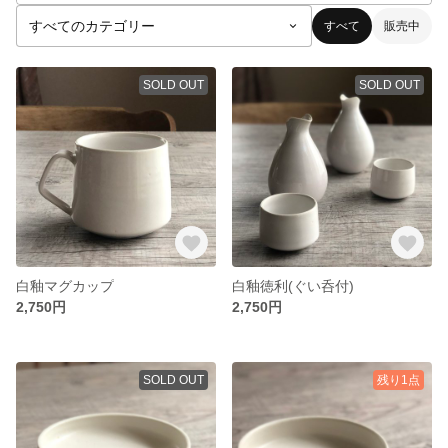
すべて
販売中
SOLD OUT
SOLD OUT
白釉マグカップ
白釉徳利(ぐい呑付)
2,750円
2,750円
SOLD OUT
残り1点