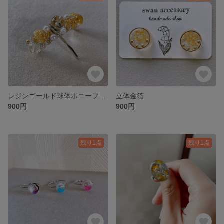
レジンゴールド球体ポニーフック
立体金箔
900円
900円
残り1点
残り1点