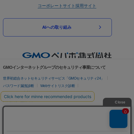
コーポレートサイト
採用サイト
AIへの取り組み
GMOインターネットグループのセキュリティ事業について
世界初総合ネットセキュリティサービス「GMOセキュリティ24」
パスワード漏洩診断
Webサイトリスク診断
セキュリティ相談AIチャットボット
実在証明・盗聴対策
サイバー攻撃対策（GMOサイバーセキュリティ byイエラエ）
サイバー攻撃対策（GMO Flatt Security）
なりすまし対策
セキュリティ事業の軌跡