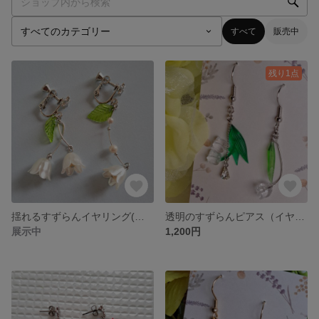
すべて
販売中
残り1点
揺れるすずらんイヤリング(ピアス変更可) No.29
透明のすずらんピアス（イヤリングに変更可） No.28
展示中
1,200円