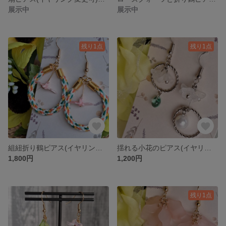
展示中
展示中
残り1点
残り1点
組紐折り鶴ピアス(イヤリング変更可) No.23
揺れる小花のピアス(イヤリング変更可) No.22
1,800円
1,200円
残り1点