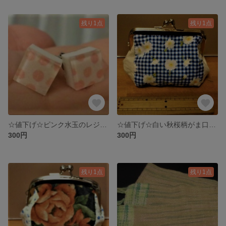
残り1点
残り1点
☆値下げ☆ピンク水玉のレジンピアス
☆値下げ☆白い秋桜柄がま口財布
300円
300円
残り1点
残り1点