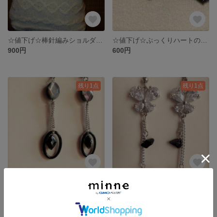
☆値下げ☆棒針編みショルダーバック
☆値下げ☆ぷっくりハートのブレスレット
900円
600円
残り1点
残り1点
☆値下げ☆ブラックシェルの2連チェーンピアス
☆値下げ☆蝶々ジルコニアと紫金石ピアス
300円
300円