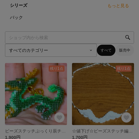
シリーズ
もっと見る
12
点
バック
すべて
販売中
残り1点
残り1点
ビーズステッチぷっくり辰チャーム
☆値下げ☆ビーズステッチ編み白翼ネックレス
1,900円
1,700円