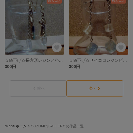
残り1点
残り1点
☆値下げ☆長方形レジンと小さな鍵ピアス
☆値下げ☆サイコロレジンピアス
300円
300円
前へ
次へ
minne ホーム
SUZUMI☆GALLERY の作品一覧