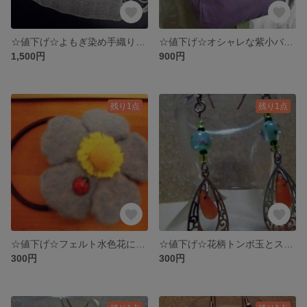
☆値下げ☆よもぎ染め手織りサマーストール
☆値下げ☆オシャレな紫小バック
1,500円
900円
残り1点
残り1点
☆値下げ☆フェルト水色花にテントウムシがいる髪留め
☆値下げ☆花柄トンボ玉とスカシパーツメノウのお洒落ピアス
300円
300円