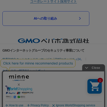
コーポレートサイト
採用サイト
AIへの取り組み
GMOインターネットグループのセキュリティ事業について
世界初総合ネットセキュリティサービス「GMOセキュリティ24」
パスワード漏洩診断
Webサイトリスク診断
セキュリティ相談AIチャットボット
実在証明・盗聴対策
サイバー攻撃対策（GMOサイバーセキュリティ byイエラエ）
サイバー攻撃対策（GMO Flatt Security）
なりすまし対策
セキュリティ事業の軌跡