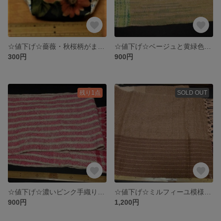
☆値下げ☆薔薇・秋桜柄がま口財布
☆値下げ☆ベージュと黄緑色手織りマフラー
300円
900円
残り1点
SOLD OUT
☆値下げ☆濃いピンク手織りストール
☆値下げ☆ミルフィーユ模様の手織りストール
900円
1,200円