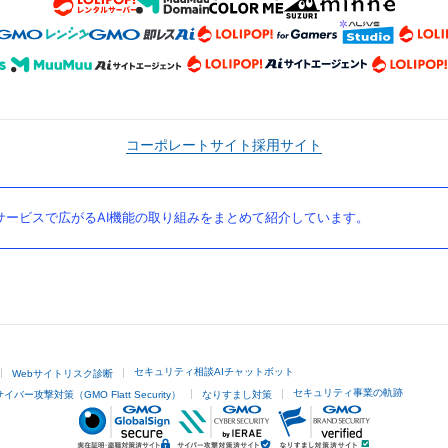
コーポレートサイト
採用サイト
ービスで広がるAI機能の取り組みをまとめて紹介しています。
セキュリティ相談AIチャットボット
Webサイトリスク診断
セキュリティ事業の軌跡
サイバー攻撃対策（GMO Flatt Security）
なりすまし対策