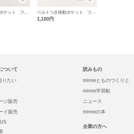
ベルトつき移動ポケット フタなし ウエストゴム 【ユニコーン】
ベルトつき移動ポケット フタなし ウエストゴム 【シェルジュエリー】
1,100円
について
読みもの
で売りたい
minneとものづくりと
minne学習帖
ージ販売
ニュース
ード販売
minneの本
LUS
企業の方へ
AB