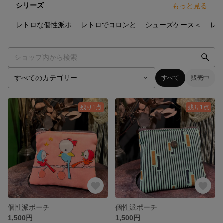
シリーズ
もっと見る
19
点
21
点
5
点
レトロな個性派ポーチ，巾着
レトロでコロンと可愛い がま口キーケース
シューズケース＜ハンカチセット，巾着セット＞
すべて
販売中
残り1点
残り1点
個性派ポーチ
個性派ポーチ
1,500円
1,500円