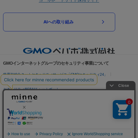
AIへの取り組み
GMOインターネットグループのセキュリティ事業について
世界初総合ネットセキュリティサービス「GMOセキュリティ24」
パスワード漏洩診断
Webサイトリスク診断
セキュリティ相談AIチャットボット
実在証明・盗聴対策
サイバー攻撃対策（GMOサイバーセキュリティ byイエラエ）
サイバー攻撃対策（GMO Flatt Security）
なりすまし対策
セキュリティ事業の軌跡