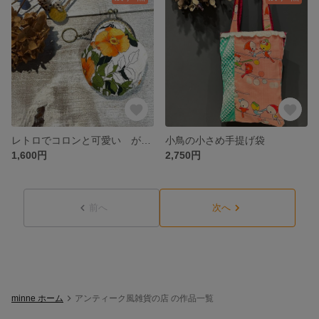
レトロでコロンと可愛い がま口キーケース
小鳥の小さめ手提げ袋
1,600円
2,750円
前へ
次へ
minne ホーム
アンティーク風雑貨の店 の作品一覧