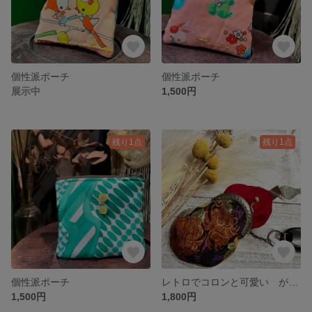
個性派ポーチ
個性派ポーチ
展示中
1,500円
残り1点
残り1点
個性派ポーチ
レトロでコロンと可愛い がま口キーケース 和装にも☆
1,500円
1,800円