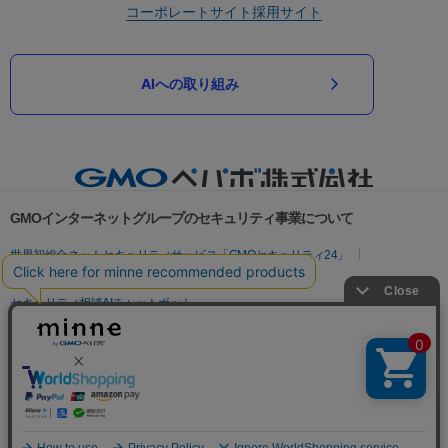
コーポレートサイト
採用サイト
AIへの取り組み
GMOインターネットグループのセキュリティ事業について
世界初総合ネットセキュリティサービス「GMOセキュリティ24」
パスワード漏洩診断
Webサイトリスク診断
セキュリティ相談AIチャットボット
実在証明・盗聴対策
サイバー攻撃対策（GMOサイバーセキュリティ byイエラエ）
サイバー攻撃対策（GMO Flatt Security）
なりすまし対策
セキュリティ事業の軌跡