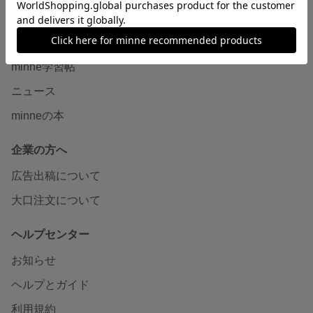
読みもの
minneとものづくりと
minne学習帖
ニュース
minneの本
企業の方へ
広告出稿について
大口注文について
ヘルプセンター
お知らせ
ヘルプとガイド
利用規約