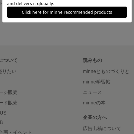
ひんやりポケット付きクールマスク(女性用)
について
読みもの
で売りたい
minneとものづくりと
minne学習帖
ージ販売
ニュース
ード販売
minneの本
LUS
企業の方へ
AB
広告出稿について
企画・イベント