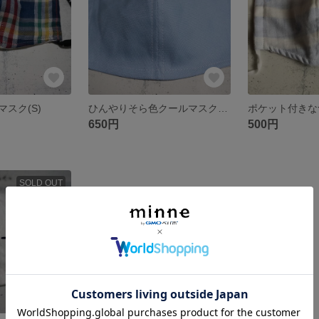
スク(S)
ひんやりそら色クールマスク(女性用)
ポケット付きな
650円
500円
SOLD OUT