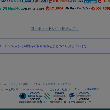
コーポレートサイト
採用サイト
ービスで広がるAI機能の取り組みをまとめて紹介しています。
セキュリティ相談AIチャットボット
Webサイトリスク診断
セキュリティ事業の軌跡
サイバー攻撃対策（GMO Flatt Security）
なりすまし対策