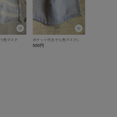
つ色マスク
ポケット付きそら色マスク(男性用)
500円