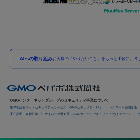
AIへの取り組み
お客様の「やりたいこと」をもっと手軽に。各サ
GMOインターネットグループのセキュリティ事業について
世界初総合ネットセキュリティサービス「GMOセキュリティ24」
パスワード漏洩診断
実在証明・盗聴対策
サイバー攻撃対策（GMOサイバーセキュリティ byイエラエ）