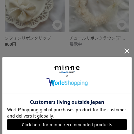
シフォンリボンクリップ
チュールリボンクラウン(アンティークホワイト)/誕生日/ハーフバースデー/お祝い/記念日/ニューボーンフォト/ベビー/キッズ
600円
展示中
【2個set】ハートチョコクッキーヘアゴム♡バレンタイン♡チョコレート♡プチギフト♡キッズヘアアクセサリー♡
♡再販♡マタニティロゼット【両面マタニティマーク】
展示中
展示中