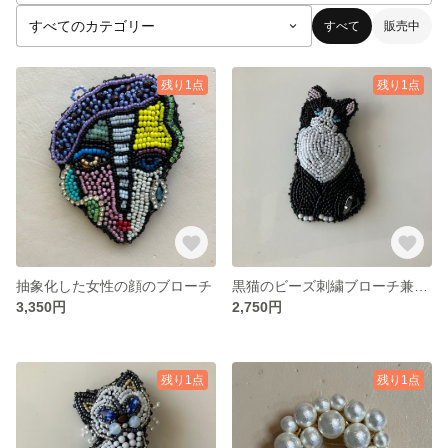
すべて
販売中
残り1点
残り1点
抽象化した女性の顔のブローチ
黒猫のビーズ刺繍ブローチ兼ネックレス
3,350円
2,750円
残り1点
残り1点