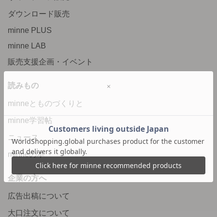
ダウンロード販売
minne PLUS
minne LAB
販売支援企画・イベント
読みもの
minneとものづくりと
minne学習帖
ニュース
minneの本
企業の方へ
広告出稿について
大口注文について