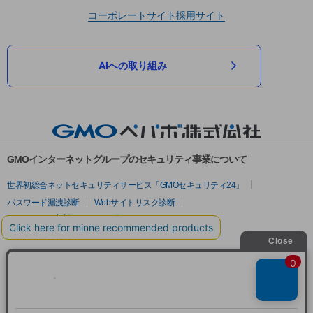
コーポレートサイト
採用サイト
AIへの取り組み
GMOインターネットグループのセキュリティ事業について
世界初総合ネットセキュリティサービス「GMOセキュリティ24」
パスワード漏洩診断
Webサイトリスク診断
セキュリティ相談AIチャットボット
実在証明・盗聴対策
サイバー攻撃対策（GMOサイバーセキュリティ byイエラエ）
サイバー攻撃対策（GMO Flatt Security）
なりすまし対策
セキュリティ事業の軌跡