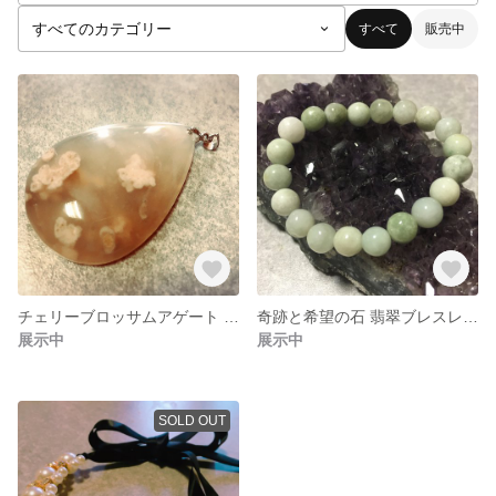
すべて
販売中
チェリーブロッサムアゲート 別名:桜瑪瑙
奇跡と希望の石 翡翠ブレスレット
展示中
展示中
SOLD OUT