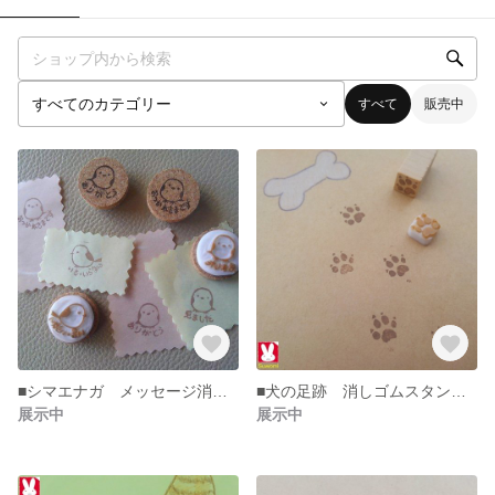
すべて
販売中
■シマエナガ メッセージ消しゴムはんこ■
■犬の足跡 消しゴムスタンプ■〔再〕送料込み
展示中
展示中