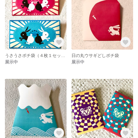
うさうさポチ袋（４枚１セット）
日の丸ウサギどしポチ袋
展示中
展示中