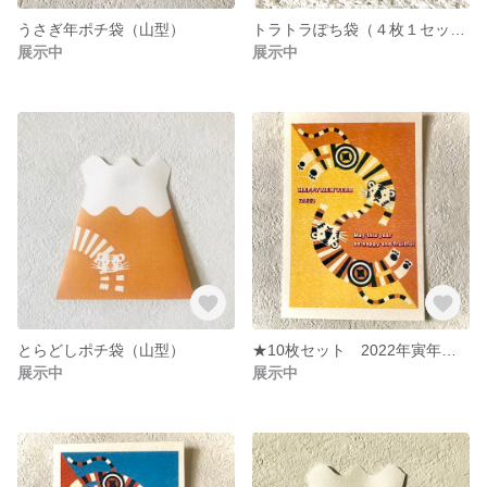
うさぎ年ポチ袋（山型）
トラトラぽち袋（４枚１セット）
展示中
展示中
とらどしポチ袋（山型）
★10枚セット 2022年寅年年賀状（黄＆橙）
展示中
展示中