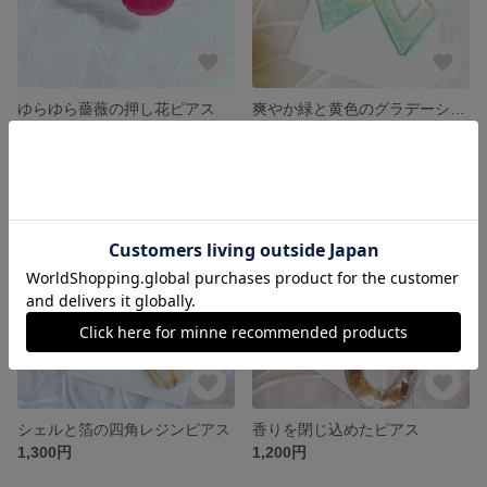
ゆらゆら薔薇の押し花ピアス
爽やか緑と黄色のグラデーション
1,600円
700円
シェルと箔の四角レジンピアス
香りを閉じ込めたピアス
1,300円
1,200円