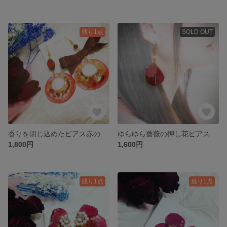
残り1点
SOLD OUT
香りを閉じ込めたピアス赤のグラデーションアシンメトリー
ゆらゆら薔薇の押し花ピアス
1,800円
1,600円
残り1点
残り1点