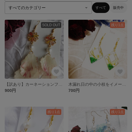
すべて
販売中
SOLD OUT
残り1点
【訳あり】カーネーションフリルピアス
木漏れ日の中の小枝をイメージしたピアス
900円
700円
残り1点
残り1点