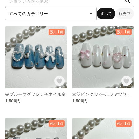
すべて
販売中
残り1点
残り1点
💎ブルーマグフレンチネイル💎
🎀🤍ピンク×パールツヤツヤネイル🤍🎀
1,500円
1,500円
残り1点
残り1点