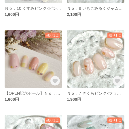
Ｎｏ．10 くすみピンク×ピンクミラー オーダーネイルチップ
Ｎｏ．9 いちごみるくジャム×ぷっくりフラワー ネイルチップ サイズオーダー 春ネイル ママネイル ピンクネイル
1,600円
2,100円
残り1点
残り1点
【OPEN記念セール】Ｎｏ．8 春色パステルチェック×押し花 ネイルチップ サイズオーダー 春ネイル ママネイル
Ｎｏ．7 さくらピンク×フラワー ネイルチップ 入学式 ママネイル
1,600円
1,900円
残り1点
残り1点