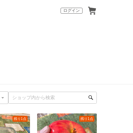
ログイン
残り1点
残り1点