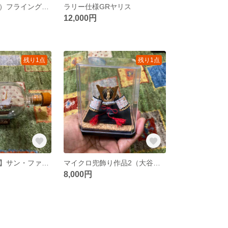
（ボトルシップ）フライングフィッシュ 作品3
ラリー仕様GRヤリス
12,000円
残り1点
残り1点
【ボトルシップ】サン・ファン・バウティスタ号
マイクロ兜飾り作品2（大谷さんver.）
8,000円