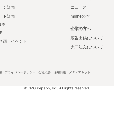
ージ販売
ニュース
ード販売
minneの本
LUS
企業の方へ
AB
広告出稿について
企画・イベント
大口注文について
用
プライバシーポリシー
会社概要
採用情報
メディアキット
©GMO Pepabo, Inc. All rights reserved.