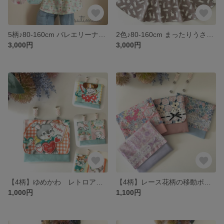
5柄♪80-160cm バレエリーナ ペプラムエプロン2点セット 白鳥柄 ラブリー マジックテープ開閉 着脱簡単 三角巾付き オックス 前結び 後ろ結び 被るだけ プレゼント お手伝い クッキング
2色♪80-160cm まったりうさちゃん ペプラムエプロン2点セット マジックテープ開閉 着脱簡単 三角巾 オックス 前結び 後ろ結び 可愛い 被るだけ プレゼント お手伝い クッキング
3,000円
3,000円
【4柄】ゆめかわ レトロアニマルの移動ポケット 内ポケット3つ ポケットティッシュ ポケットポーチ お洒落 キルトゲイト かわいい 動物柄 ミント
【4柄】レース花柄の移動ポケット 内ポケット3つ ポケットティッシュ ポケットポーチ お洒落 アジサイ 花畑 小花柄 リバティ 柄選べる デザイン選べる
1,000円
1,100円