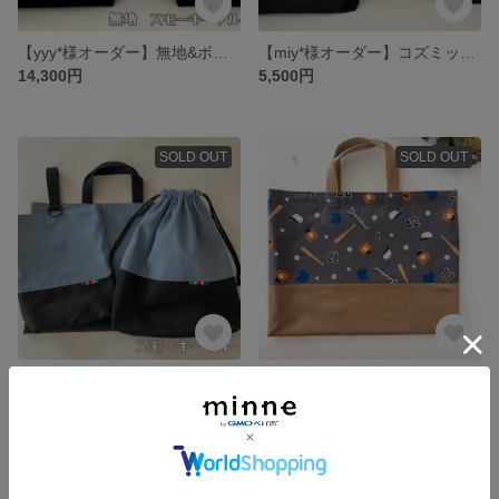
【yyy*様オーダー】無地&ボーダー スモーキーブルー6点
【miy*様オーダー】コズミックネイビー3点
14,300円
5,500円
SOLD OUT
SOLD OUT
【chi*様オーダー】シンプル スモーキーブルー8点
【jiu*様オーダー】ベースボールの手提げ 小さいサイズ
14,050円
2,000円
SOLD OUT