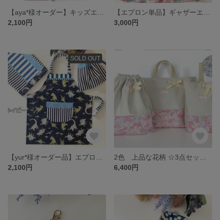
【aya*様オーダー】キッズエプロン 単品
【エプロン単品】ギャザーエプロン 濃いピンクが可愛い 2色 お洒落 ピンク 花柄 こばやし ふんわり ゴム 着脱簡単 マジックテープ リボン結び
2,100円
3,000円
SOLD OUT
【yur*様オーダー品】エプロン単品 恐竜 ネイビー
2色 上品な花柄 ☆3点セットサイズ選べる オーダーOK 受注製作 マチ付き キルティング対応 タグ 小花 ベージュ お洒落 リボン
2,100円
6,400円