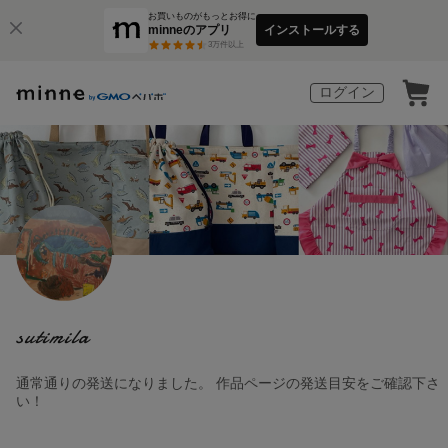
お買いものがもっとお得に
minneのアプリ
インストールする
3
万件以上
ログイン
sutimila
通常通りの発送になりました。 作品ページの発送目安をご確認下さ
い！