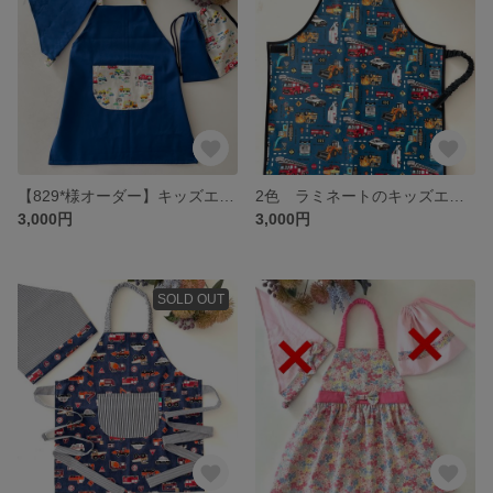
【829*様オーダー】キッズエプロン3点セット 無地 働く車
2色 ラミネートのキッズエプロン 単品 働く車 撥水 しっかり 青 白 男の子 汚れに強い
3,000円
3,000円
SOLD OUT