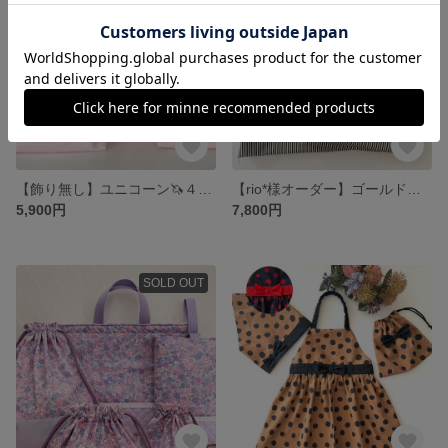
【飾り無し】ユニコーン🦄４色 入園入学3点セット スイーツパーティー ゆめかわ パステル ファンタジー レッスンバッグ 女の子 サイズ選べる オーダーOK 上靴袋 お着替え袋 巾着袋
【rio*様オーダー】ゴールド星柄4点セット
5,900円
7,800円
SOLD OUT