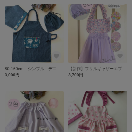
80-160cm シンプル デニム調キッズエプロン3点セット マジックテープ開閉 着脱簡単 三角巾 収納袋 おしゃれ 紐選べる サイズ選べる デザイン選べる 紐結び ゴム 恐竜 渋ブルー
【新作】フリルギャザーエプロン2点セット 5色♪80-160cm 花柄 リボン 着脱簡単 パステルカラー 紐結び 三角巾 前結び 後ろ結び 被るだけ プレゼント お手伝い クッキング
3,000円
3,700円