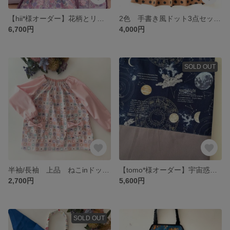
【hii*様オーダー】花柄とリボン ラベンダー3点セット レッスンバッグ お着替え袋
2色 手書き風ドット3点セット 80-160cm ギャザーたっぷり 紐選べる マジックテープ開閉 着脱簡単 上品 可愛い キュート ブラウン ネイビー 赤
6,700円
4,000円
SOLD OUT
半袖/長袖 上品 ねこinドット90-130cm ☆スモック☆掛け紐付き ループ リボンポケット シェルピンク 可愛い
【tomo*様オーダー】宇宙惑星3点セット レッスンバッグ お着替え袋 給食袋
2,700円
5,600円
SOLD OUT