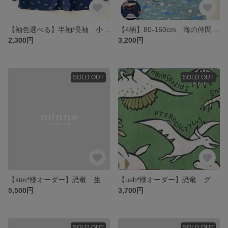
【袖色選べる】半袖/長袖 小さな恐竜 ネイビー 90-130cm キッズスモック 男の子 かっこいい 掛け紐付き 上品 お洒落 ダイナソー 控えめ 1分袖
【4柄】80-160cm 海の仲間達のキッズエプロン3点セット マジックテープ開閉 着脱簡単 三角巾 収納袋 おしゃれ さかな サメ クジラ 働く車 紐選べる サイズ選べる デザイン選べる
2,300円
3,200円
SOLD OUT
SOLD OUT
【ktm*様オーダー】恐竜 生成り4点
【usb*様オーダー】恐竜 グリーン2点
5,500円
3,700円
SOLD OUT
SOLD OUT