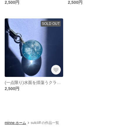
2,500円
2,500円
SOLD OUT
(一点限り)水面を揺蕩うクラゲ達🪼(開店記念でセール中)
2,500円
minne ホーム
sutcliff の作品一覧