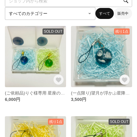
すべて
販売中
SOLD OUT
残り1点
(ご依頼品)りぐ様専用 星座のペアストラップ
(一点限り)望月が浮かぶ星降る夜
6,000円
3,500円
残り1点
SOLD OUT