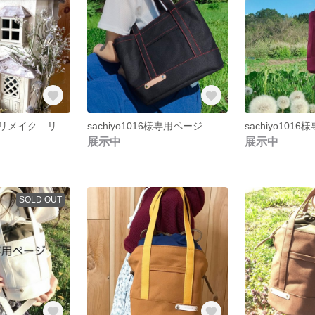
ドールハウス リメイク リペイント
sachiyo1016様専用ページ
sachiyo101
展示中
展示中
SOLD OUT