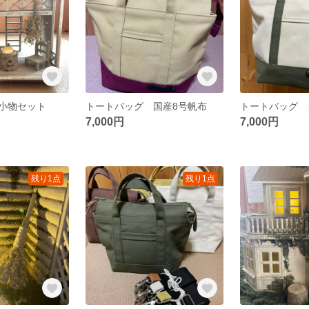
小物セット
トートバッグ 国産8号帆布
7,000円
7,000円
残り1点
残り1点