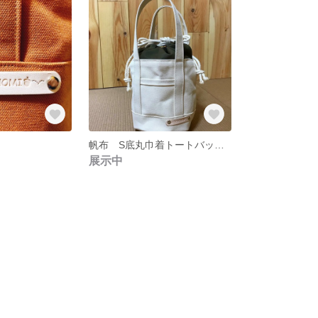
帆布 S底丸巾着トートバッグ ユスラウメ白
展示中