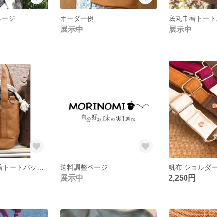
ページ
オーダー例
展示中
展示中
帆布 S底丸巾着トートバッグ アーモンド
送料調整ページ
帆布 ショルダ
展示中
2,250円