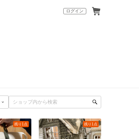
ログイン
残り1点
残り1点