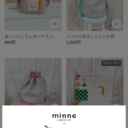
食パンのころんポーチ"むらさき"
ココロを彩るころんと巾着"ブルー"
900円
1,000円
SOLD OUT
ココロを彩るころんと巾着"むらさき"
食パンさんのカード入れ
展示中
1,000円