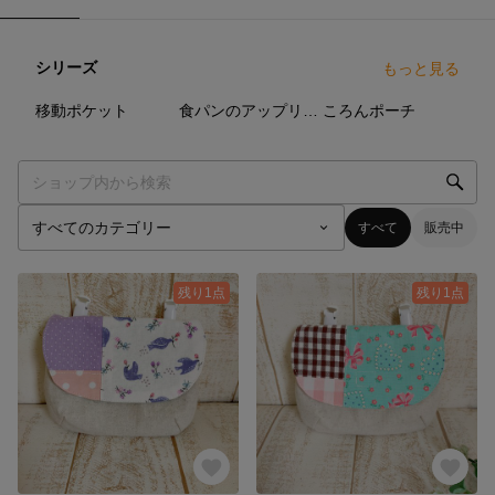
シリーズ
もっと見る
19
点
10
点
6
点
移動ポケット
食パンのアップリケポーチ
ころんポーチ
すべて
販売中
残り1点
残り1点