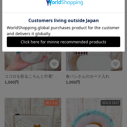
残り1点
SOLD OUT
ココロを彩るころんと巾着"黄色"
食パンさんのカード入れ
1,000円
1,000円
残り1点
SOLD OUT