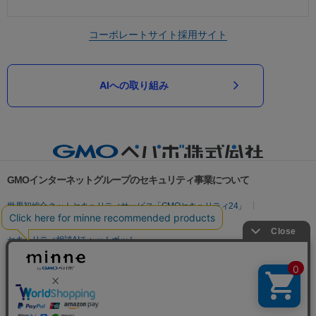
コーポレートサイト
採用サイト
AIへの取り組み
GMOインターネットグループのセキュリティ事業について
世界初総合ネットセキュリティサービス「GMOセキュリティ24」
パスワード漏洩診断
Webサイトリスク診断
セキュリティ相談AIチャットボット
実在証明・盗聴対策
サイバー攻撃対策（GMOサイバーセキュリティ byイエラエ）
サイバー攻撃対策（GMO Flatt Security）
なりすまし対策
セキュリティ事業の軌跡