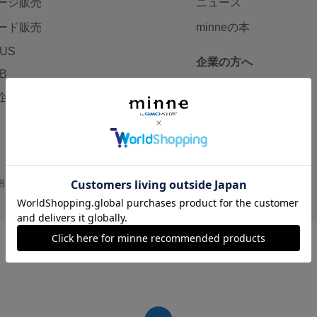
ージ販売
ニュース
ード販売
minneの本
LUS
企業の方へ
AB
広告出稿について
企画・イベント
大口注文について
用
プライバシーポリシー
会社概要
採用情報
メディアキット
©GMO Pepabo, Inc. All rights reserved.