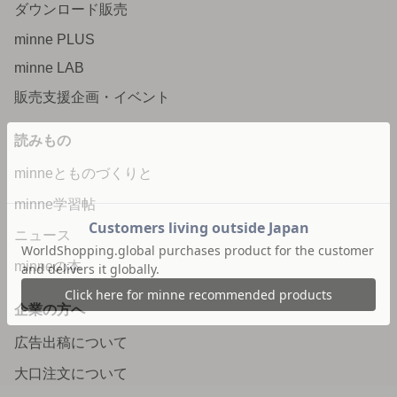
ダウンロード販売
minne PLUS
minne LAB
販売支援企画・イベント
読みもの
minneとものづくりと
minne学習帖
ニュース
minneの本
企業の方へ
広告出稿について
大口注文について