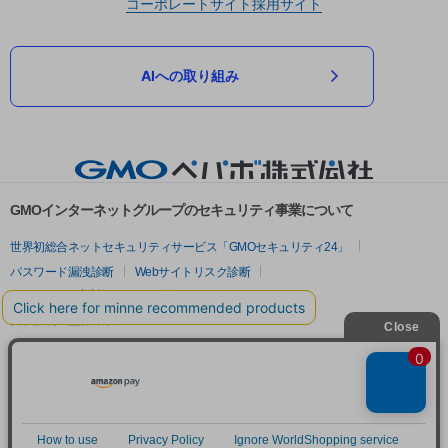
コーポレートサイト
採用サイト
AIへの取り組み
GMOインターネットグループのセキュリティ事業について
世界初総合ネットセキュリティサービス「GMOセキュリティ24」
パスワード漏洩診断
Webサイトリスク診断
セキュリティ相談AIチャットボット
実在証明・盗聴対策
サイバー攻撃対策（GMOサイバーセキュリティ byイエラエ）
サイバー攻撃対策（GMO Flatt Security）
なりすまし対策
セキュリティ事業の軌跡